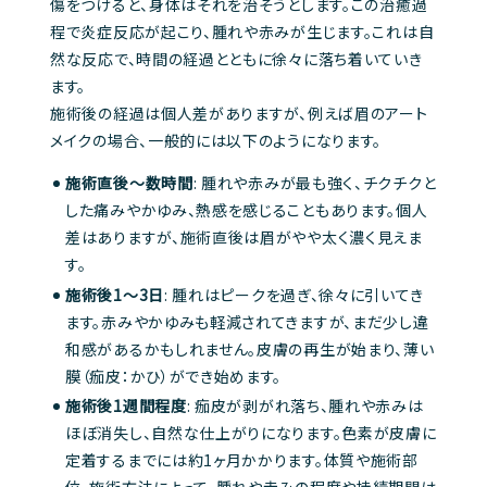
傷をつけると、身体はそれを治そうとします。この治癒過
程で炎症反応が起こり、腫れや赤みが生じます。これは自
然な反応で、時間の経過とともに徐々に落ち着いていき
ます。
施術後の経過は個人差がありますが、例えば眉のアート
メイクの場合、一般的には以下のようになります。
施術直後～数時間
: 腫れや赤みが最も強く、チクチクと
した痛みやかゆみ、熱感を感じることもあります。個人
差はありますが、施術直後は眉がやや太く濃く見えま
す。
施術後1～3日
: 腫れはピークを過ぎ、徐々に引いてき
ます。赤みやかゆみも軽減されてきますが、まだ少し違
和感があるかもしれません。皮膚の再生が始まり、薄い
膜（痂皮：かひ）ができ始めます。
施術後1週間程度
: 痂皮が剥がれ落ち、腫れや赤みは
ほぼ消失し、自然な仕上がりになります。色素が皮膚に
定着するまでには約1ヶ月かかります。体質や施術部