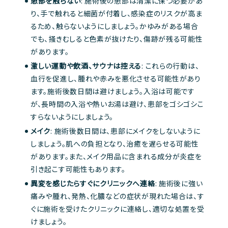
患部を触らない
: 施術後の患部は清潔に保つ必要があ
り、手で触れると細菌が付着し、感染症のリスクが高ま
るため、触らないようにしましょう。かゆみがある場合
でも、掻きむしると色素が抜けたり、傷跡が残る可能性
があります。
激しい運動や飲酒、サウナは控える
: これらの行動は、
血行を促進し、腫れや赤みを悪化させる可能性があり
ます。施術後数日間は避けましょう。入浴は可能です
が、長時間の入浴や熱いお湯は避け、患部をゴシゴシこ
すらないようにしましょう。
メイク
: 施術後数日間は、患部にメイクをしないように
しましょう。肌への負担となり、治癒を遅らせる可能性
があります。また、メイク用品に含まれる成分が炎症を
引き起こす可能性もあります。
異変を感じたらすぐにクリニックへ連絡
: 施術後に強い
痛みや腫れ、発熱、化膿などの症状が現れた場合は、す
ぐに施術を受けたクリニックに連絡し、適切な処置を受
けましょう。