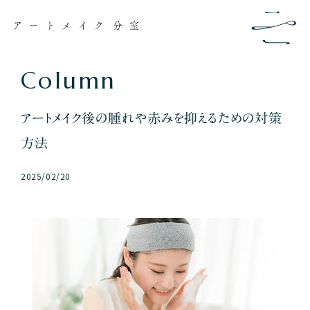
C
o
l
u
m
n
アートメイク後の腫れや赤みを抑えるための対策
方法
2025/02/20