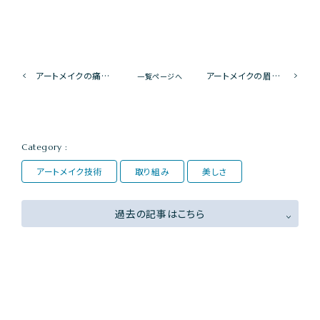
アートメイクの痛みを軽減する方法！安心して施術を受けるためのポイント
アートメイクの眉を完璧に！左右対称な眉を作るためのデザインのコツ
一覧ページへ
Category :
アートメイク技術
取り組み
美しさ
過去の記事はこちら