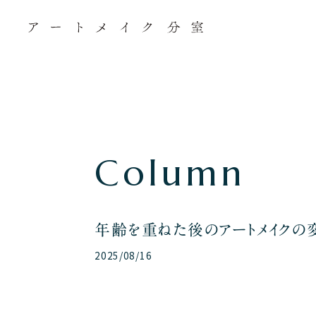
C
o
l
u
m
n
年齢を重ねた後のアートメイクの
2025/08/16