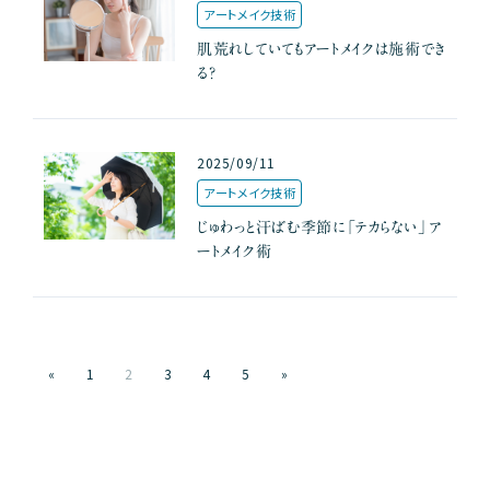
アートメイク技術
肌荒れしていてもアートメイクは施術でき
る？
2025/09/11
アートメイク技術
じゅわっと汗ばむ季節に「テカらない」ア
ートメイク術
«
1
2
3
4
5
»