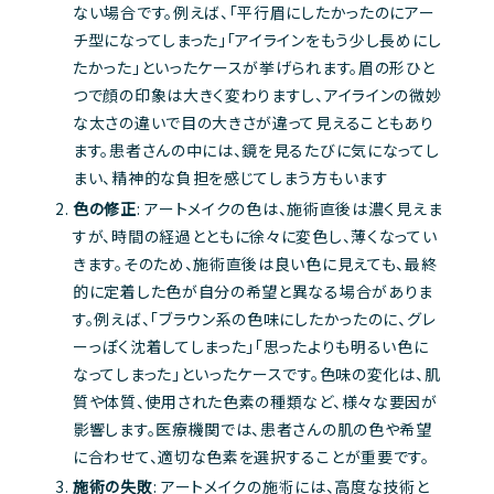
ない場合です。例えば、「平行眉にしたかったのにアー
チ型になってしまった」「アイラインをもう少し長めにし
たかった」といったケースが挙げられます。眉の形ひと
つで顔の印象は大きく変わりますし、アイラインの微妙
な太さの違いで目の大きさが違って見えることもあり
ます。患者さんの中には、鏡を見るたびに気になってし
まい、精神的な負担を感じてしまう方もいます
色の修正
: アートメイクの色は、施術直後は濃く見えま
すが、時間の経過とともに徐々に変色し、薄くなってい
きます。そのため、施術直後は良い色に見えても、最終
的に定着した色が自分の希望と異なる場合がありま
す。例えば、「ブラウン系の色味にしたかったのに、グレ
ーっぽく沈着してしまった」「思ったよりも明るい色に
なってしまった」といったケースです。色味の変化は、肌
質や体質、使用された色素の種類など、様々な要因が
影響します。医療機関では、患者さんの肌の色や希望
に合わせて、適切な色素を選択することが重要です。
施術の失敗
: アートメイクの施術には、高度な技術と