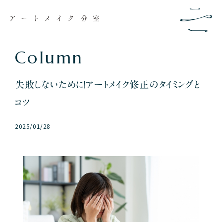
C
o
l
u
m
n
失敗しないために！アートメイク修正のタイミングと
コツ
2025/01/28